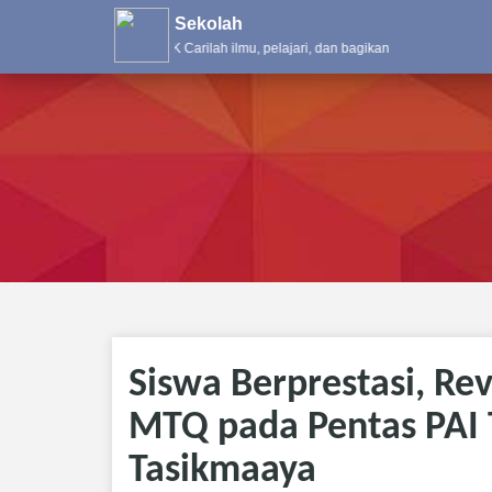
Sekolah
GI SETIAP ANAK Carilah ilmu, pelajari, dan bagikan
Siswa Berprestasi, Rev
MTQ pada Pentas PAI 
Tasikmaaya