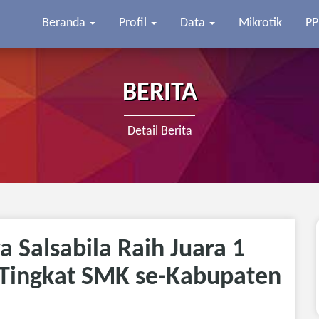
Beranda
Profil
Data
Mikrotik
P
BERITA
Detail Berita
a Salsabila Raih Juara 1
Tingkat SMK se-Kabupaten