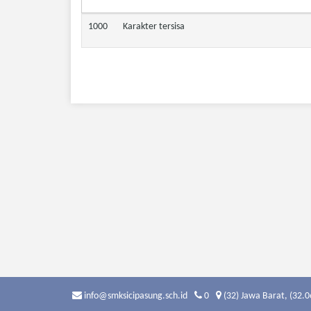
1000
Karakter tersisa
info@smksicipasung.sch.id
0
(32) Jawa Barat, (32.0