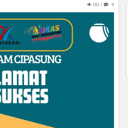
182
0
|