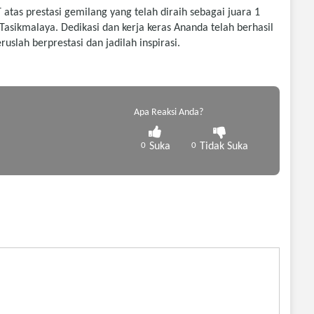
 atas prestasi gemilang yang telah diraih sebagai juara 1
sikmalaya. Dedikasi dan kerja keras Ananda telah berhasil
lah berprestasi dan jadilah inspirasi.
Apa Reaksi Anda?
0
Suka
0
Tidak Suka