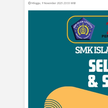
Minggu, 9 November 2025 23:55 WIB