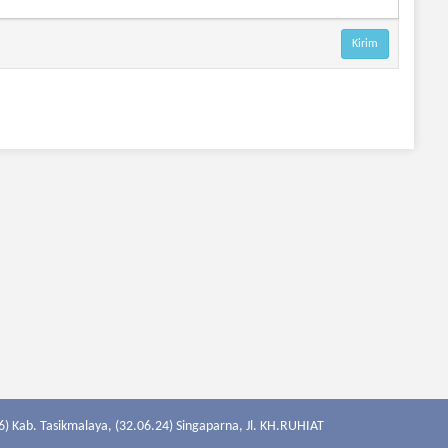
6) Kab. Tasikmalaya, (32.06.24) Singaparna, Jl. KH.RUHIAT