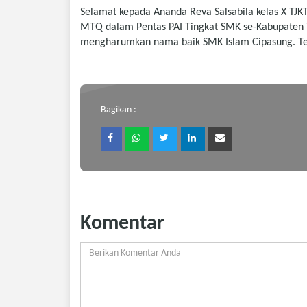
Selamat kepada Ananda Reva Salsabila kelas X TJKT
MTQ dalam Pentas PAI Tingkat SMK se-Kabupaten Ta
mengharumkan nama baik SMK Islam Cipasung. Terus
Bagikan :
Komentar